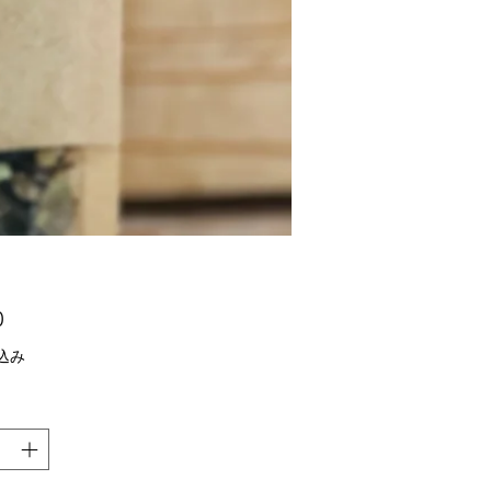
価
0
格
込み