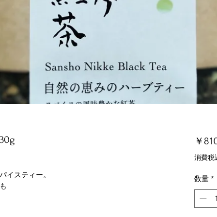
0g
￥81
消費税
パイスティー。
数量
*
も