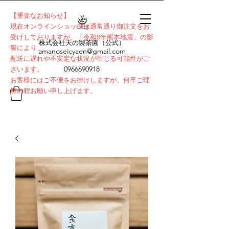
【重要なお知らせ】
​現在オンラインショップは通常通り御注文をお
受けしておりますが、「令和8年熊本地震」の影
株式会社天の製茶園（公式）
響により、
amanoseicyaen@gmail.com
配送に遅れや不安定な状況が生じる可能性がご
0966690918
ざいます。
お客様にはご不便をお掛けしますが、何卒ご理
解の程お願い申し上げます。