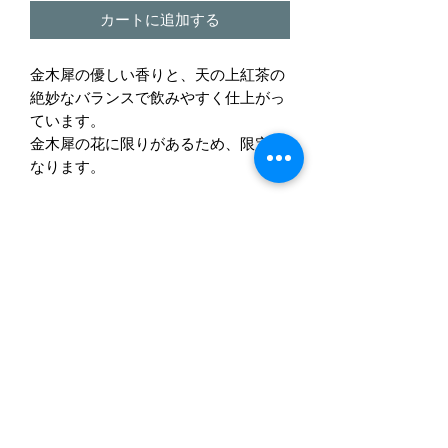
カートに追加する
金木犀の優しい香りと、天の上紅茶の
絶妙なバランスで飲みやすく仕上がっ
ています。
金木犀の花に限りがあるため、限定と
なります。
株式会社天の製茶園（公式）
amanoseicyaen@gmail.com
0966690918
Fax：0966-69-0918
日本、〒867-0174 熊本県水俣市石坂川３７０