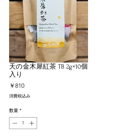
天の金木犀紅茶 TB 2g×10個
入り
価
￥810
格
消費税込み
数量
*