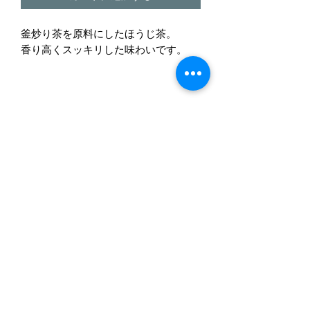
釜炒り茶を原料にしたほうじ茶。
香り高くスッキリした味わいです。
株式会社天の製茶園（公式）
amanoseicyaen@gmail.com
0966690918
Fax：0966-69-0918
日本、〒867-0174 熊本県水俣市石坂川３７０
−１１９