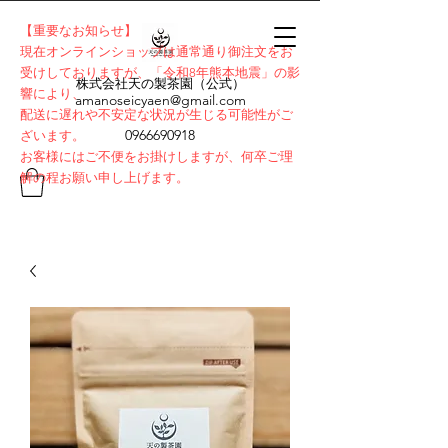
【重要なお知らせ】
​現在オンラインショップは通常通り御注文をお
受けしておりますが、「令和8年熊本地震」の影
株式会社天の製茶園（公式）
響により、
amanoseicyaen@gmail.com
配送に遅れや不安定な状況が生じる可能性がご
0966690918
ざいます。
お客様にはご不便をお掛けしますが、何卒ご理
解の程お願い申し上げます。